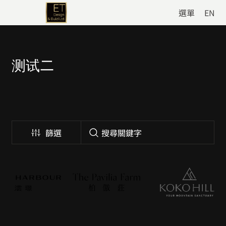
選單
EN
测试二
篩選