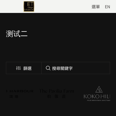
選單
EN
测试二
篩選