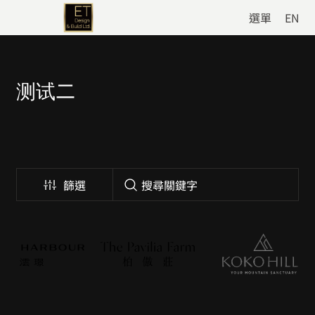
選單
EN
测试二
篩選