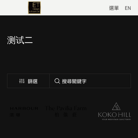
選單
EN
测试二
篩選