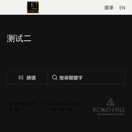
選單
EN
测试二
篩選